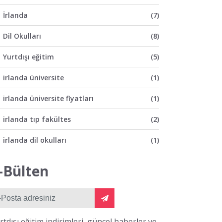
İrlanda
(7)
Dil Okulları
(8)
Yurtdışı eğitim
(5)
irlanda üniversite
(1)
irlanda üniversite fiyatları
(1)
irlanda tıp fakültes
(2)
irlanda dil okulları
(1)
middlesex üniversitesi
(3)
-Bülten
middlesex londra
(1)
fotoğrafçılık ingiltere
(1)
rtdışı eğitim indirimleri, güncel haberler ve