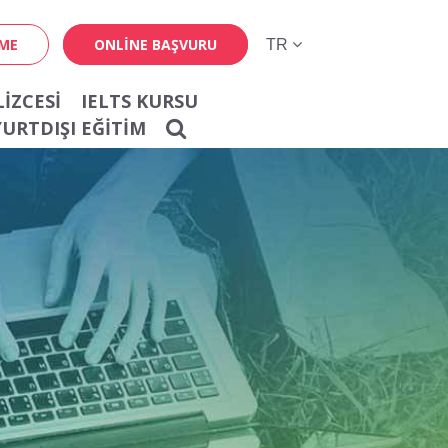
EME
ONLINE BAŞVURU
IZCESI
IELTS KURSU
YURTDIŞI EĞİTİM