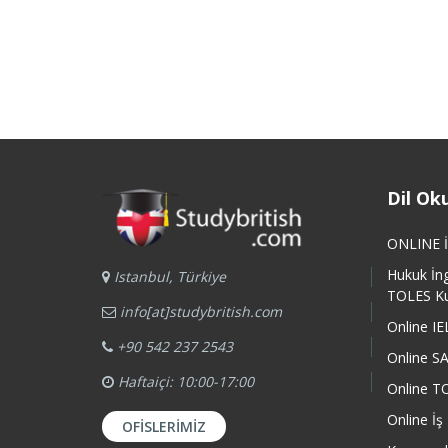
Dil Ok
ONLINE İn
Hukuk İng
Istanbul, Türkiye
TOLES K
info[at]studybritish.com
Online I
+90 542 237 2543
Online S
Haftaiçi: 10:00-17:00
Online T
Online İş 
OFISLERIMIZ