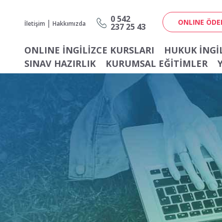
0 542
|
ONLINE ÖD
İletişim
Hakkımızda
237 25 43
ONLINE İNGİLİZCE KURSLARI
HUKUK İNGIL
SINAV HAZIRLIK
KURUMSAL EĞITIMLER