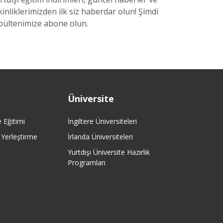
ingiltere yüksek lisans
(21)
kinliklerimizden ilk siz haberdar olun! Şimdi
ingiltere master
(10)
bültenimize abone olun.
amerika yüksek lisans
(1)
amerika üniversite
(1)
ingiltere üniversite
(15)
Üniversite
ingiltere lisans
(2)
e Eğitimi
İngiltere Üniversiteleri
ingiltere üniversite fiyatları
(1)
e Yerleştirme
İrlanda Üniversiteleri
ingilterede yaşam
(1)
Yurtdışı Üniversite Hazırlık
Programları
ingiltere
(58)
birleşik krallık
(2)
uluslararası öğrenciler
(1)