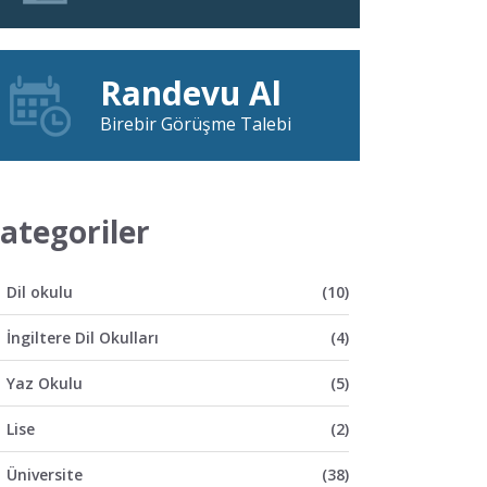
Randevu Al
Birebir Görüşme Talebi
ategoriler
Dil okulu
(10)
İngiltere Dil Okulları
(4)
Yaz Okulu
(5)
Lise
(2)
Üniversite
(38)