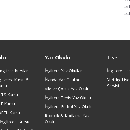
et
e-
ulu
Yaz Okulu
Lise
gilizce Kursları
İngiltere Yaz Okulları
İngiltere Lis
ilizcesi Kursu &
İrlanda Yaz Okulları
Yurtdışı Lis
ursu
Servisi
Aile ve Çocuk Yaz Okulu
ELTS Kursu
İngiltere Tenis Yaz Okulu
AT Kursu
İngiltere Futbol Yaz Okulu
OEFL Kursu
Robotik & Kodlama Yaz
İngilizcesi Kursu
Okulu